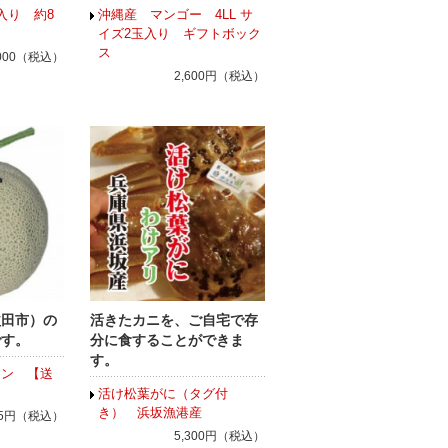
入り 約8
沖縄産 マンゴー 4LL サ
イズ2玉入り ギフトボック
ス
,000（税込）
2,600円（税込）
益田市）の
活きたカニを、ご自宅で存
です。
分に食することができま
す。
ロン 【送
活け松葉がに（タグ付
き） 浜坂漁港産
675円（税込）
5,300円（税込）