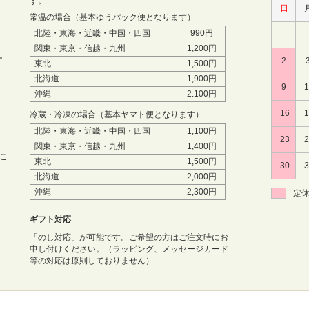
す。
日
常温の場合（基本ゆうパック便となります）
北陸・東海・近畿・中国・四国
990円
関東・東京・信越・九州
1,200円
。
2
東北
1,500円
北海道
1,900円
9
沖縄
2.100円
16
冷蔵・冷凍の場合（基本ヤマト便となります）
北陸・東海・近畿・中国・四国
1,100円
23
関東・東京・信越・九州
1,400円
こ
東北
1,500円
30
北海道
2,000円
沖縄
2,300円
定
ギフト対応
「のし対応」が可能です。ご希望の方はご注文時にお
申し付けください。（ラッピング、メッセージカード
等の対応は原則しておりません）