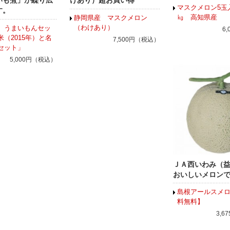
いも煮」が繰り広
けあり）超お買い得
マスクメロン5玉
す。
㎏ 高知県産
静岡県産 マスクメロン
（わけあり）
 うまいもんセッ
6
（2015年）と名
7,500円（税込）
セット」
5,000円（税込）
ＪＡ西いわみ（
おいしいメロン
島根アールスメ
料無料】
3,