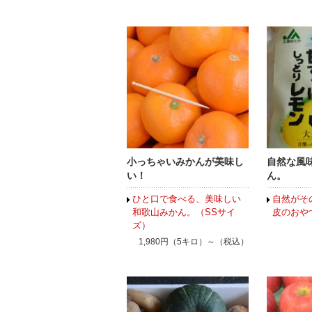
小っちゃいみかんが美味し
自然な風
い！
ん。
ひと口で食べる、美味しい
自然がそ
和歌山みかん。（SSサイ
皮のおや
ズ）
1,980円（5キロ）～（税込）