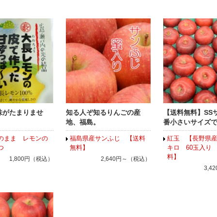
味がたまりませ
知る人ぞ知るりんごの産
【送料無料】SS
地、福島。
番小さいサイズ
のまま レモンの
福島県産サンふじ 【送料
紅玉 【長野県産
つ
無料】
キロ 60玉入り
料】
1,800円（税込）
2,640円～（税込）
3,