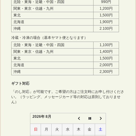
北陸・東海・近畿・中国・四国
990円
関東・東京・信越・九州
1,200円
東北
1,500円
北海道
1,900円
沖縄
2.100円
冷蔵・冷凍の場合（基本ヤマト便となります）
北陸・東海・近畿・中国・四国
1,100円
関東・東京・信越・九州
1,400円
東北
1,500円
北海道
2,000円
沖縄
2,300円
ギフト対応
「のし対応」が可能です。ご希望の方はご注文時にお申し付けくださ
い。（ラッピング、メッセージカード等の対応は原則しておりませ
ん）
2026年 8月
日
月
火
水
木
金
土