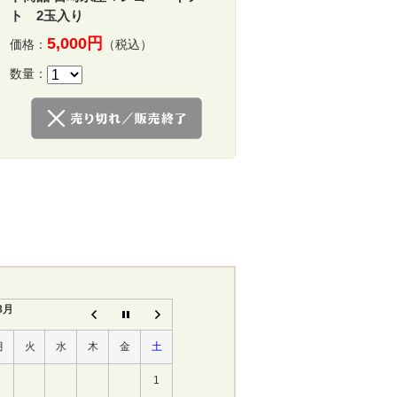
ト 2玉入り
5,000円
価格：
（税込）
数量：
8月
月
火
水
木
金
土
1