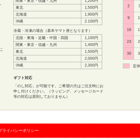
関東・東京・信越・九州
1,200円
。
2
東北
1,500円
北海道
1,900円
9
沖縄
2.100円
16
冷蔵・冷凍の場合（基本ヤマト便となります）
北陸・東海・近畿・中国・四国
1,100円
23
関東・東京・信越・九州
1,400円
こ
東北
1,500円
30
北海道
2,000円
沖縄
2,300円
定
ギフト対応
「のし対応」が可能です。ご希望の方はご注文時にお
申し付けください。（ラッピング、メッセージカード
等の対応は原則しておりません）
プライバシーポリシー