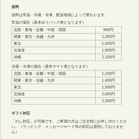
送料
送料は常温・冷蔵・冷凍、配送地域によって変わります。
常温の場合（基本ゆうパック便となります）
北陸・東海・近畿・中国・四国
990円
関東・東京・信越・九州
1,200円
東北
1,500円
北海道
1,900円
沖縄
2.100円
冷蔵・冷凍の場合（基本ヤマト便となります）
北陸・東海・近畿・中国・四国
1,100円
関東・東京・信越・九州
1,400円
東北
1,500円
北海道
2,000円
沖縄
2,300円
ギフト対応
「のし対応」が可能です。ご希望の方はご注文時にお申し付けくださ
い。（ラッピング、メッセージカード等の対応は原則しておりませ
ん）