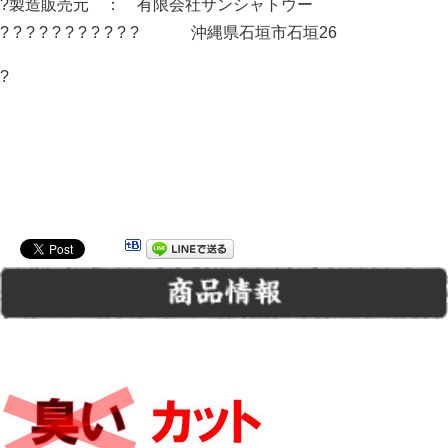
?製造販売元 ： 有限会社サンシャトウー
? ? ? ? ? ? ? ? ? ? ? 沖縄県石垣市石垣26
?