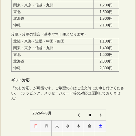
関東・東京・信越・九州
1,200円
東北
1,500円
北海道
1,900円
沖縄
2.100円
冷蔵・冷凍の場合（基本ヤマト便となります）
北陸・東海・近畿・中国・四国
1,100円
関東・東京・信越・九州
1,400円
東北
1,500円
北海道
2,000円
沖縄
2,300円
ギフト対応
「のし対応」が可能です。ご希望の方はご注文時にお申し付けくださ
い。（ラッピング、メッセージカード等の対応は原則しておりませ
ん）
2026年 8月
日
月
火
水
木
金
土