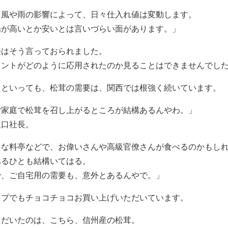
台風や雨の影響によって、日々仕入れ値は変動します。
場が高いとか安いとは言いづらい面があります。」
長はそう言っておられました。
メントがどのように応用されたのか見ることはできませんでし
たといっても、松茸の需要は、関西では根強く続いています。
ご家庭で松茸を召し上がるところが結構あるんやわ。」
阪口社長。
うな料亭などで、お偉いさんや高級官僚さんが食べるのかもし
べるひとも結構いてはる。
で、ご自宅用の需要も、意外とあるんやで。」
ップでもチョコチョコお買い上げいただいています。
ただいたのは、こちら、信州産の松茸。