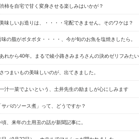
号｜渋柿を自宅で甘く変身させる楽しみはいかが？
号｜美味しいお造りは、・・・・宅配できません。そのワケは？
｜旨味の脂がボタボタ・・・・、今が旬のお魚を塩焼きしたら。
号｜あれから40年。まるで綾小路きみまろさんの決めゼリフみた
号｜さつまいもの美味しいのが、出てきました。
号｜一汁一菜でよいという、土井先生の励ましが心にしみます
｜「サバのソース煮」って、どうですか？
｜今頃、来年の土用丑の話が新聞記事に。