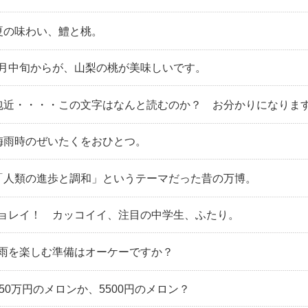
｜夏の味わい、鱧と桃。
７月中旬からが、山梨の桃が美味しいです。
｜包近・・・・この文字はなんと読むのか？ お分かりになりま
｜梅雨時のぜいたくをおひとつ。
｜「人類の進歩と調和」というテーマだった昔の万博。
チョレイ！ カッコイイ、注目の中学生、ふたり。
梅雨を楽しむ準備はオーケーですか？
150万円のメロンか、5500円のメロン？