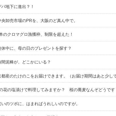
｜デパ地下に進出？！
｜中央卸売市場のPRを、大阪のど真ん中で。
日本のクロマグロ漁獲枠、制限を超えた！
｜連休中に、母の日のプレゼントを探す？
｜時間泥棒が、どこかにいる？
｜京都産のたけのこをお届けできます。（お届け期間はあと少し
｜桜の花の塩漬けで料理してみますか？ 桜の蕎麦なんぞどうです
｜笑いのツボに、はまればうれしいのですが。