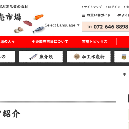
Select Language
▼
ホ