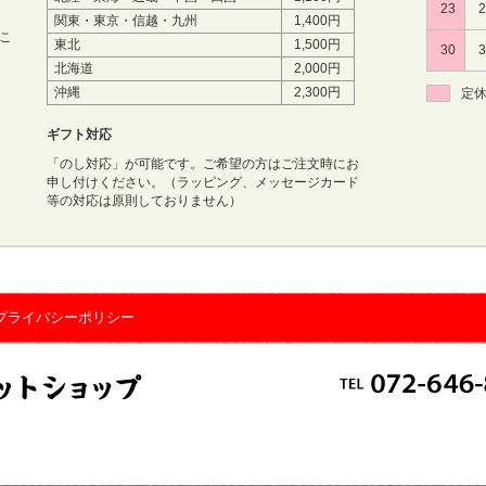
23
関東・東京・信越・九州
1,400円
こ
東北
1,500円
30
北海道
2,000円
沖縄
2,300円
定
ギフト対応
「のし対応」が可能です。ご希望の方はご注文時にお
申し付けください。（ラッピング、メッセージカード
等の対応は原則しておりません）
プライバシーポリシー