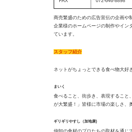
FAX
072-646-8898
商売繁盛のための広告宣伝の企画や
企業様のホームページの制作やイン
ています。
スタッフ紹介
ネットがちょっとできる食べ物大好
まいく
食べること、街歩き、表現すること、
が大繁盛！」皆様に市場の楽しさ、奥
ギリギリやすし（加地康)
仲卸の食材のプロたちの取材を通じ