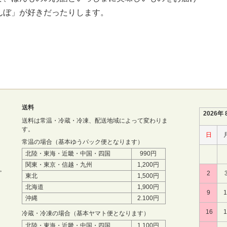
んぼ」が好きだったりします。
送料
2026年 
送料は常温・冷蔵・冷凍、配送地域によって変わりま
す。
日
常温の場合（基本ゆうパック便となります）
北陸・東海・近畿・中国・四国
990円
関東・東京・信越・九州
1,200円
。
2
東北
1,500円
北海道
1,900円
9
沖縄
2.100円
16
冷蔵・冷凍の場合（基本ヤマト便となります）
北陸・東海・近畿・中国・四国
1,100円