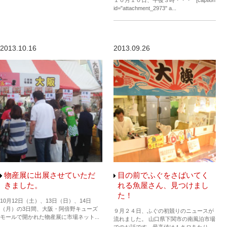
１０月１０日、午後３時・・・ [caption
id="attachment_2973" a...
2013.10.16
2013.09.26
物産展に出展させていただ
目の前でふぐをさばいてく
きました。
れる魚屋さん、見つけまし
た！
10月12日（土）、13日（日）、14日
（月）の3日間、大阪・阿倍野キューズ
９月２４日、ふぐの初競りのニュースが
モールで開かれた物産展に市場ネット...
流れました。 山口県下関市の南風泊市場
でのお話です。最高値は１キロあたり...