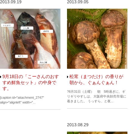
2013.09.19
2013.09.05
9月18日の「こーさんのおす
松茸（まつたけ）の香りが
すめ鮮魚セット」の中身で
朝から、ぐぁんぐぁん！
す。
?8月31日（土曜） 朝 5時過ぎに、ギ
リギリやすしは、大阪府中央卸売市場に
[caption id="attachment_2747"
着きました。 うっすら、と夜...
align="alignleft" width="...
2013.08.29