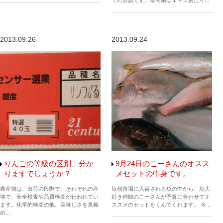
2013.09.26
2013.09.24
りんごの等級の区別、分か
9月24日のこーさんのオスス
りますでしょうか？
メセットの中身です。
農産物は、出荷の段階で、それぞれの産
毎朝市場に入荷される魚の中から、魚大
地で、安全検査や品質検査が行われてい
好き仲卸のこーさんが予算に合わせてオ
ます。化学的検査の他、美味しさを見極
ススメのセットをくんでくれます。 今...
め...