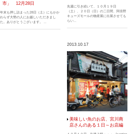
市」 12月28日
先週に引き続いて、１０月１９日
（土）、２０日（日）の二日間、阿倍野
年末も押し詰まった28日（土）にもかか
キューズモールの物産展に出展させても
わらず大勢の人にお越しいただきまし
らい...
た。ありがとうございます。 ...
2013.10.17
美味しい魚のお店、宮川商
店さんのある１日～お店編