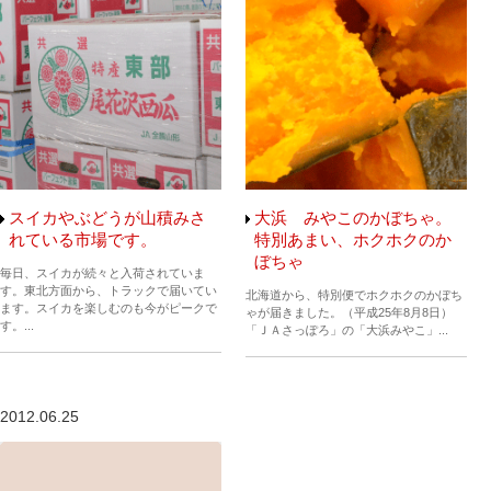
スイカやぶどうが山積みさ
大浜 みやこのかぼちゃ。
れている市場です。
特別あまい、ホクホクのか
ぼちゃ
毎日、スイカが続々と入荷されていま
す。東北方面から、トラックで届いてい
北海道から、特別便でホクホクのかぼち
ます。スイカを楽しむのも今がピークで
ゃが届きました。（平成25年8月8日）
す。...
「ＪＡさっぽろ」の「大浜みやこ」...
2012.06.25